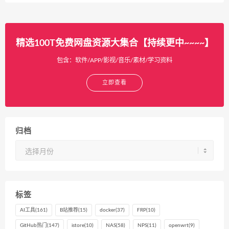
精选100T免费网盘资源大集合【持续更中~~~~】
包含：软件/APP/影视/音乐/素材/学习资料
立即查看
归档
归
档
标签
AI工具
(161)
B站推荐
(15)
docker
(37)
FRP
(10)
GitHub热门
(147)
istore
(10)
NAS
(58)
NPS
(11)
openwrt
(9)