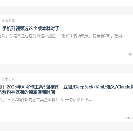
技术分享
，手机剪视频选这个版本就对了
辑，你是不是也遇到过这种尴尬——想加个转场效果，提示要VIP；想用...
技术分享
026年AI写作工具5强横评：豆包/DeepSeek/Kimi/通义/Claude
的涨粉神器有的纯属浪费时间
7月 · 五大AI写作/内容工具全面横评 💡 一句话导读 各...
1