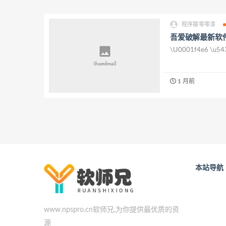
程序猿零零漆
吾爱破解最新软件日
\U0001f4e6 \u54
1 月前
本站导航
www.npspro.cn软师兄,为你提供最优质的资
源