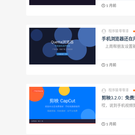
1 月前
程序猿零零漆
手机浏览器还在用
上周帮朋友设置新手
1 月前
程序猿零零漆
剪映3.2.0：
哎，说到手机视频剪
1 月前