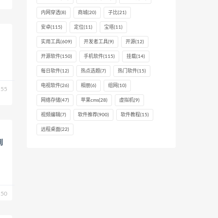
内网穿透
(8)
商城
(20)
子比
(21)
安卓
(115)
定位
(11)
宝塔
(11)
实用工具
(609)
开发者工具
(9)
开源
(12)
开源软件
(150)
手机软件
(115)
挂载
(14)
每日软件
(12)
热点选题
(7)
热门软件
(15)
电视软件
(26)
相册
(6)
组网
(10)
55
网络存储
(47)
苹果cms
(28)
虚拟机
(9)
视频编辑
(7)
软件推荐
(900)
软件教程
(15)
远程桌面
(22)
到
50