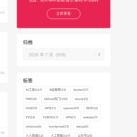
包含：软件/APP/影视/音乐/素材/学习资料
63
立即查看
归档
归
档
66
标签
AI工具
(167)
B站推荐
(15)
docker
(37)
FRP
(10)
GitHub热门
(150)
istore
(10)
NAS
(59)
NPS
(11)
openwrt
(9)
RDP
(16)
TV
(26)
TVBOX
(17)
VPN
(7)
webdav
(7)
windows
(6)
wordpress
(23)
xiaoya
(6)
58
人人商城
(12)
人工智能
(167)
公众号
(20)