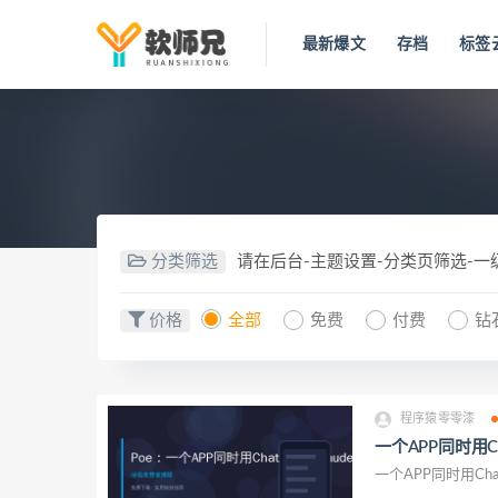
最新爆文
存档
标签
分类筛选
请在后台-主题设置-分类页筛选-
价格
全部
免费
付费
钻
程序猿零零漆
一个APP同时用Ch
一个APP同时用Chat