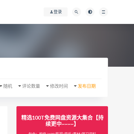
登录
随机
评论数量
修改时间
发布日期
精选100T免费网盘资源大集合【持
续更中~~~~】