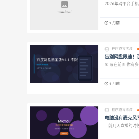
2026年跨平台手机开发框
1 月前
程序猿零零漆
告别网盘限速！百
🎯 写在前面 你
1 月前
程序猿零零漆
电脑没有麦克风
前几天直播的时候，