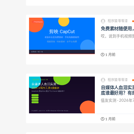
程序猿零零漆
免费素材随便用
哎，说到手机视频剪
1 月前
程序猿零零漆
自媒体人血泪实测！2
底谁最好用？有
值友实测 · 2026年
1 月前