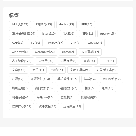
标签
AI工具
(172)
B站推荐
(15)
docker
(37)
FRP
(10)
GitHub热门
(154)
istore
(10)
NAS
(61)
NPS
(11)
openwrt
(9)
RDP
(16)
TV
(26)
TVBOX
(17)
VPN
(7)
webdav
(7)
windows
(6)
wordpress
(23)
xiaoya
(6)
人人商城
(12)
人工智能
(172)
公众号
(20)
内网穿透
(8)
商城
(20)
子比
(21)
安卓
(117)
定位
(11)
宝塔
(11)
实用工具
(621)
开发者工具
(9)
开源
(12)
开源软件
(154)
手机软件
(117)
挂载
(14)
每日软件
(12)
热点选题
(7)
热门软件
(15)
电视软件
(26)
相册
(6)
组网
(10)
网络存储
(49)
苹果cms
(28)
虚拟机
(9)
视频编辑
(7)
软件推荐
(921)
软件教程
(15)
远程桌面
(22)