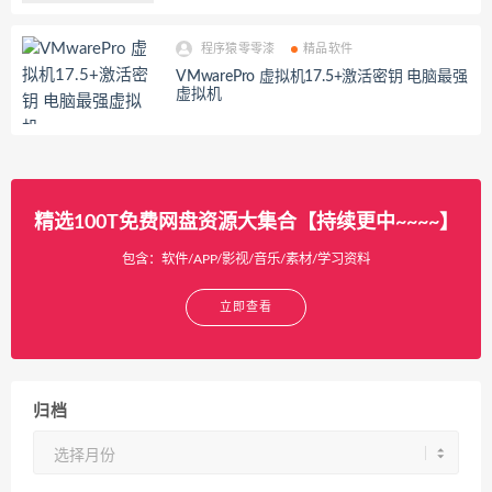
程序猿零零漆
精品软件
VMwarePro 虚拟机17.5+激活密钥 电脑最强
虚拟机
精选100T免费网盘资源大集合【持续更中~~~~】
包含：软件/APP/影视/音乐/素材/学习资料
立即查看
归档
归
档