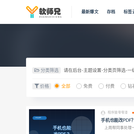
最新爆文
存档
标签
分类筛选
请在后台-主题设置-分类页筛选-
价格
全部
免费
付费
钻
程序猿零零漆
手机也能改PDF
上周帮同事处理一份