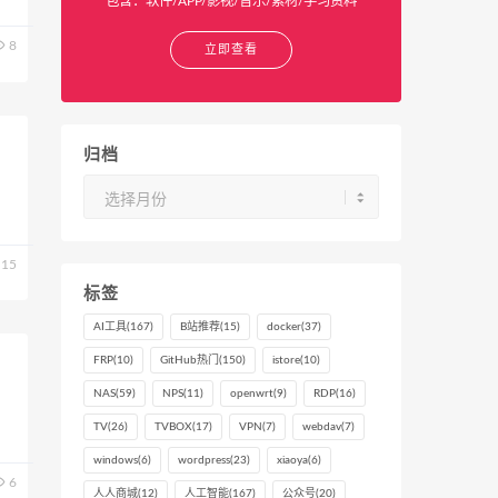
包含：软件/APP/影视/音乐/素材/学习资料
8
立即查看
归档
归
档
15
标签
AI工具
(167)
B站推荐
(15)
docker
(37)
FRP
(10)
GitHub热门
(150)
istore
(10)
NAS
(59)
NPS
(11)
openwrt
(9)
RDP
(16)
TV
(26)
TVBOX
(17)
VPN
(7)
webdav
(7)
windows
(6)
wordpress
(23)
xiaoya
(6)
6
人人商城
(12)
人工智能
(167)
公众号
(20)