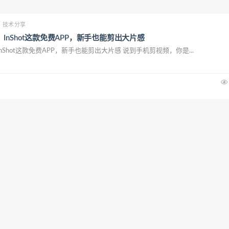
技术分享
InShot这款免费APP，新手也能剪出大片感
Shot这款免费APP，新手也能剪出大片感 说到手机剪视频，你是...
技术分享
改包工具，安卓逆向必备
分析的朋友，肯定知道抓包改包的重要性。今天介绍一款国产抓包改包工具...
技术分享