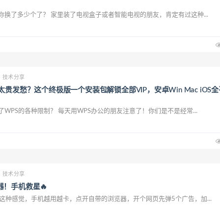
，你换了多少个了？ 家里装了电视盒子或者智能电视的朋友，肯定有过这种...
技术分享
太贵发愁？这个终极版一个安装包解锁全部VIP，安卓Win Mac iOS全
够了WPS的各种限制？ 每天用WPS办公的朋友注意了！你们是不是经常...
技术分享
！手机救星🔥
有这种感觉，手机越用越卡，点开自带的浏览器，开个网页先弹5个广告，加...