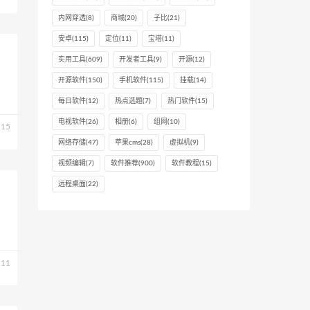
内网穿透
(8)
商城
(20)
子比
(21)
安卓
(115)
定位
(11)
宝塔
(11)
实用工具
(609)
开发者工具
(9)
开源
(12)
开源软件
(150)
手机软件
(115)
挂载
(14)
每日软件
(12)
热点选题
(7)
热门软件
(15)
电视软件
(26)
相册
(6)
组网
(10)
15
网络存储
(47)
苹果cms
(28)
虚拟机
(9)
视频编辑
(7)
软件推荐
(900)
软件教程
(15)
远程桌面
(22)
11