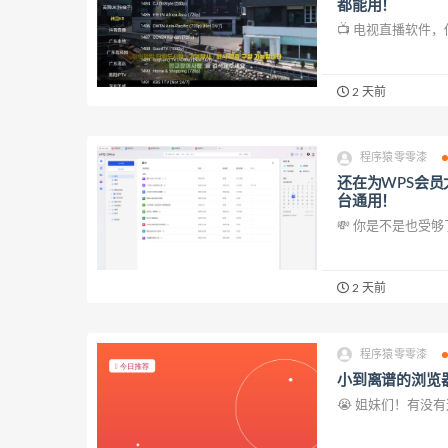
都能用！
📺 电视直播软件
2 天前
程序猿零零漆
还在为WPS会员
台通用！
💸 你是不是也受
2 天前
程序猿零零漆
小到离谱的浏览器
😭 姐妹们！有没