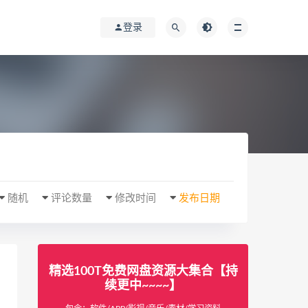
登录
随机
评论数量
修改时间
发布日期
精选100T免费网盘资源大集合【持
续更中~~~~】