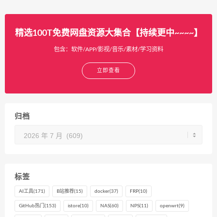
精选100T免费网盘资源大集合【持续更中~~~~】
包含：软件/APP/影视/音乐/素材/学习资料
立即查看
归档
归
档
标签
AI工具
(171)
B站推荐
(15)
docker
(37)
FRP
(10)
GitHub热门
(153)
istore
(10)
NAS
(60)
NPS
(11)
openwrt
(9)