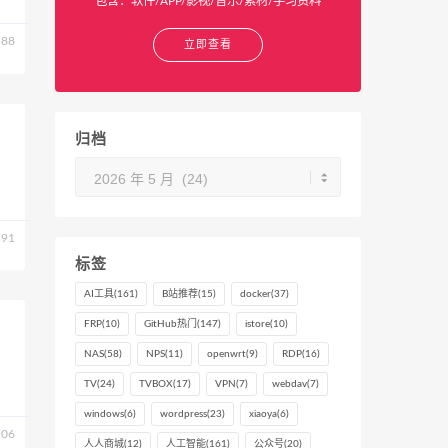
包含：软件/APP/影视/音乐/素材/学习资料
88
立即查看
归档
归
档
91
标签
AI工具
(161)
B站推荐
(15)
docker
(37)
FRP
(10)
GitHub热门
(147)
istore
(10)
NAS
(58)
NPS
(11)
openwrt
(9)
RDP
(16)
TV
(24)
TVBOX
(17)
VPN
(7)
webdav
(7)
windows
(6)
wordpress
(23)
xiaoya
(6)
06
人人商城
(12)
人工智能
(161)
公众号
(20)