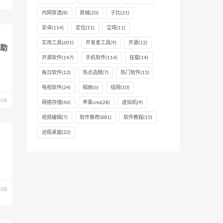
内网穿透
(8)
商城
(20)
子比
(21)
安卓
(114)
定位
(11)
宝塔
(11)
实用工具
(601)
开发者工具
(9)
开源
(12)
成助
开源软件
(147)
手机软件
(114)
挂载
(14)
每日软件
(12)
热点选题
(7)
热门软件
(15)
电视软件
(24)
相册
(6)
组网
(10)
06
网络存储
(46)
苹果cms
(28)
虚拟机
(9)
视频编辑
(7)
软件推荐
(881)
软件教程
(15)
远程桌面
(22)
08