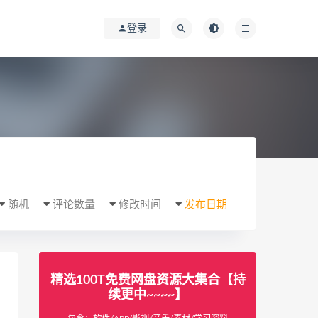
登录
随机
评论数量
修改时间
发布日期
精选100T免费网盘资源大集合【持
续更中~~~~】