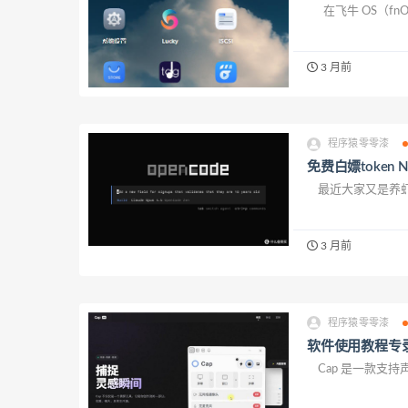
在飞牛 OS（fnOS
3 月前
程序猿零零漆
免费白嫖token 
最近大家又是养虾（Op
3 月前
程序猿零零漆
软件使用教程专录：
Cap 是一款支持