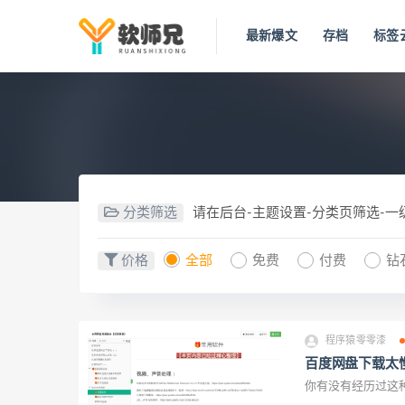
最新爆文
存档
标签
分类筛选
请在后台-主题设置-分类页筛选-
价格
全部
免费
付费
钻
程序猿零零漆
百度网盘下载太
你有没有经历过这种