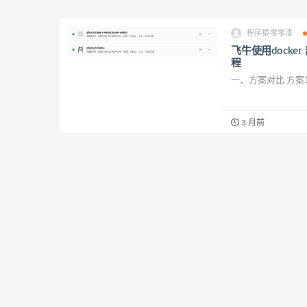
程序猿零零漆
飞牛使用docker
程
一、方案对比 方案1：使
3 月前
程序猿零零漆
Windows安装
近期，OpenAI Trans
3 月前
程序猿零零漆