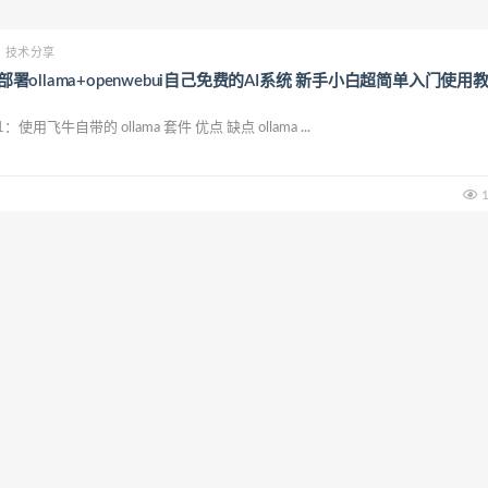
技术分享
 部署ollama+openwebui自己免费的AI系统 新手小白超简单入门使用
用飞牛自带的 ollama 套件 优点 缺点 ollama ...
1
技术分享
Ollama 并配置本地及外网访问 详细使用教程
lator 和 NextChat 相继支持了 Olla...
1
技术分享