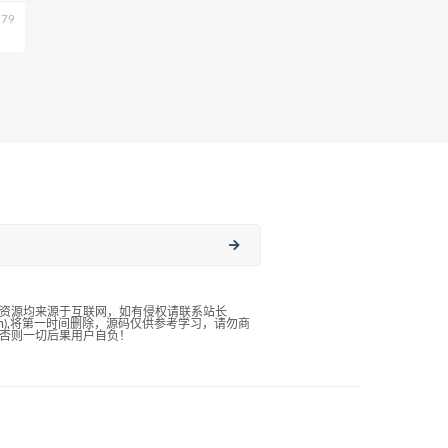
79
资源均来源于互联网，如有侵权请联系站长
qq.com),将第一时间删除，源码仅供参考学习，请勿商
否则一切后果用户自负！