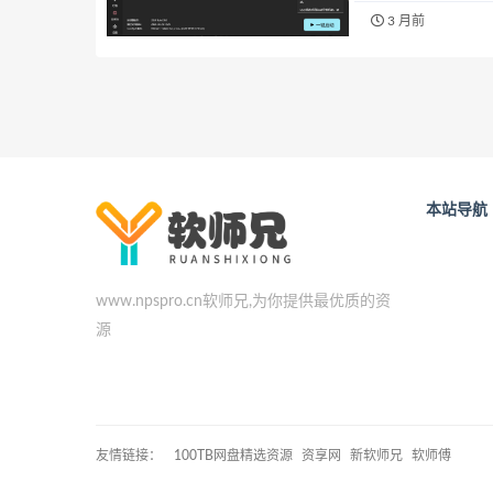
3 月前
本站导航
www.npspro.cn软师兄,为你提供最优质的资
源
友情链接：
100TB网盘精选资源
资享网
新软师兄
软师傅