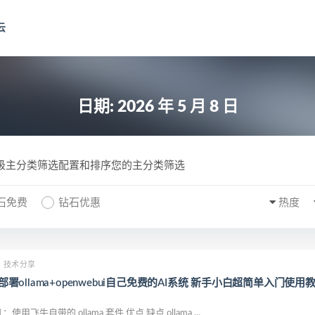
云
日期:
2026 年 5 月 8 日
一级主分类筛选配置和排序您的主分类筛选
石免费
钻石优惠
热度
技术分享
 部署ollama+openwebui自己免费的AI系统 新手小白超简单入门使用
用飞牛自带的 ollama 套件 优点 缺点 ollama ...