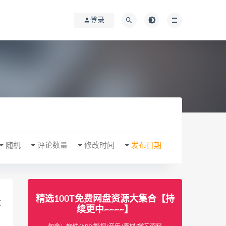
登录
随机
评论数量
修改时间
发布日期
精选100T免费网盘资源大集合【持
教
续更中~~~~】