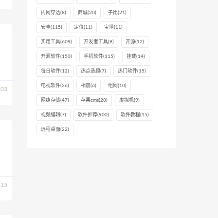
内网穿透
(8)
商城
(20)
子比
(21)
安卓
(115)
定位
(11)
宝塔
(11)
实用工具
(609)
开发者工具
(9)
开源
(12)
开源软件
(150)
手机软件
(115)
挂载
(14)
每日软件
(12)
热点选题
(7)
热门软件
(15)
电视软件
(26)
相册
(6)
组网
(10)
03
网络存储
(47)
苹果cms
(28)
虚拟机
(9)
视频编辑
(7)
软件推荐
(900)
软件教程
(15)
远程桌面
(22)
15