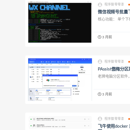
程序猿零零漆
微信视频号批量下载
核心功能： 单个下
3 月前
程序猿零零漆
PAssist傲梅分
老牌电脑分区软件，
3 月前
程序猿零零漆
飞牛使用docker