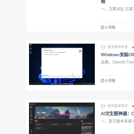
程
一、方案对比 方案1：使
3 月前
程序猿零零漆
Windows安装
近期，OpenAI Trans
3 月前
程序猿零零漆
AI文生图神器：
一、官方版本安装 Comf