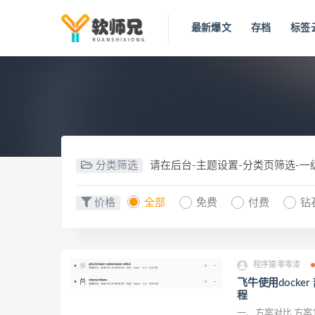
最新爆文
存档
标签
分类筛选
请在后台-主题设置-分类页筛选-
价格
全部
免费
付费
钻
程序猿零零漆
飞牛使用docker
程
一、方案对比 方案1：使