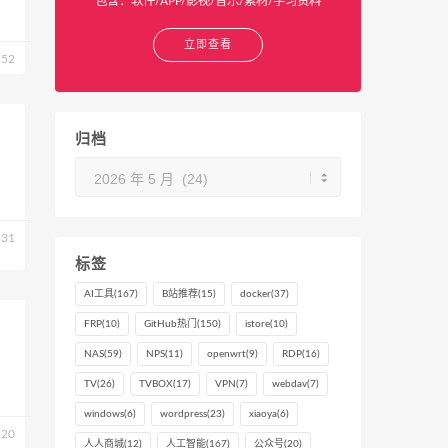
包含：软件/APP/影视/音乐/素材/学习资料
立即查看
52
归档
归
档
31
标签
AI工具
(167)
B站推荐
(15)
docker
(37)
FRP
(10)
GitHub热门
(150)
istore
(10)
NAS
(59)
NPS
(11)
openwrt
(9)
RDP
(16)
TV
(26)
TVBOX
(17)
VPN
(7)
webdav
(7)
windows
(6)
wordpress
(23)
xiaoya
(6)
20
人人商城
(12)
人工智能
(167)
公众号
(20)