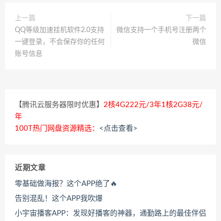
上一篇
下一篇
QQ等级加速挂机软件2.0支持
微信支持一个手机号注册两个
一键登录，不会保存你的任何
微信
账号信息
【腾讯云服务器限时优惠】
2核4G222元/3年1核2G38元/
年
100T热门网盘资源精选：
<点击查看>
近期文章
零基础做海报？这个APP绝了🔥
告别混乱！这个APP我吹爆
小宇宙播客APP：发现好播客的神器，通勤路上的最佳伴侣