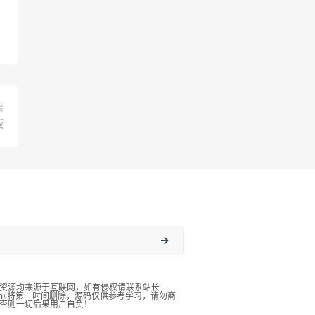
篇
版
资源均来源于互联网，如有侵权请联系站长
qq.com),将第一时间删除，源码仅供参考学习，请勿商
否则一切后果用户自负！