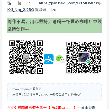
链接：
https://pan.baidu.com/s/1MO68Zs1j-
K4l_Nrq_2J2RQ
提取码：zlzc
创作不易，用心坚持，请喝一怀爱心咖啡！继续
坚持创作~~
www.npspro.cn软师兄
软师兄
»
彩票摇号王V1.0.2，一款简单好用的摇号软件
50T免费网盘资源大集合【持续更中~~~~】：
点击查看