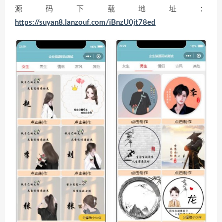
源码下载地址：
https://suyan8.lanzouf.com/iBnzU0jt78ed