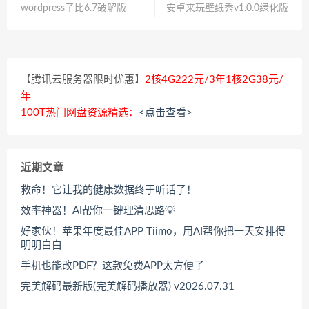
wordpress子比6.7破解版
安卓来玩壁纸秀v1.0.0绿化版
【腾讯云服务器限时优惠】
2核4G222元/3年1核2G38元/
年
100T热门网盘资源精选：
<点击查看>
近期文章
救命！它让我的健康数据终于听话了！
效率神器！AI帮你一键理清思路💡
好家伙！苹果年度最佳APP Tiimo，用AI帮你把一天安排得
明明白白
手机也能改PDF？这款免费APP太方便了
完美解码最新版(完美解码播放器) v2026.07.31