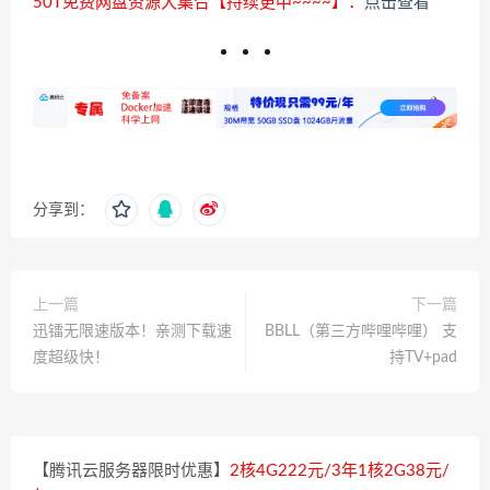
50T免费网盘资源大集合【持续更中~~~~】：
点击查看
分享到：
上一篇
下一篇
迅镭无限速版本！亲测下载速
BBLL（第三方哔哩哔哩） 支
度超级快！
持TV+pad
【腾讯云服务器限时优惠】
2核4G222元/3年1核2G38元/