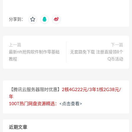
分享到：
上一篇
下一篇
最新nft抢购软件制作零基础
无套路免下载 注册直接领8个
教程
Q币活动
【腾讯云服务器限时优惠】
2核4G222元/3年1核2G38元/
年
100T热门网盘资源精选：
<点击查看>
近期文章