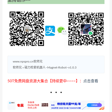
坚持创作~~
www.npspro.cn软师兄
软师兄
»
磁力检索机器人–Magnet-Robot–v1.0.3
50T免费网盘资源大集合【持续更中~~~~】：
点击查看