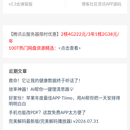
v1.3去弹窗版
博客社区资讯APP源码
【腾讯云服务器限时优惠】
2核4G222元/3年1核2G38元/
年
100T热门网盘资源精选：
<点击查看>
近期文章
救命！它让我的健康数据终于听话了！
效率神器！AI帮你一键理清思路💡
好家伙！苹果年度最佳APP Tiimo，用AI帮你把一天安排得
明明白白
手机也能改PDF？这款免费APP太方便了
完美解码最新版(完美解码播放器) v2026.07.31