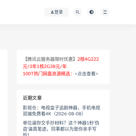
登录
【腾讯云服务器限时优惠】
2核4G222
元/3年1核2G38元/年
100T热门网盘资源精选：
<点击查看>
近期文章
影视仓：电视盒子追剧神器，手机电视
双端免费看4K（2026-08-08）
单位逼你交手抄材料？这个神器1秒‘伪
造’逼真笔迹，同事都以为是你亲手写
的！