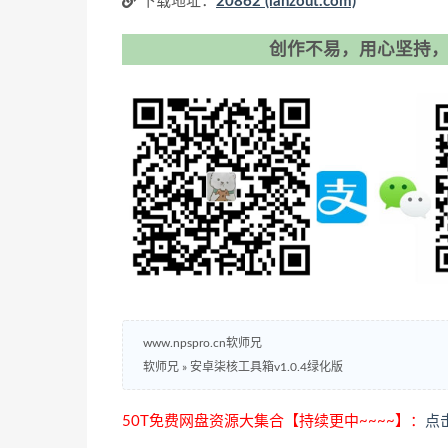
下载地址：
20862 (lanzout.com)
创作不易，用心坚持，
www.npspro.cn软师兄
软师兄
»
安卓柒核工具箱v1.0.4绿化版
50T免费网盘资源大集合【持续更中~~~~】：
点