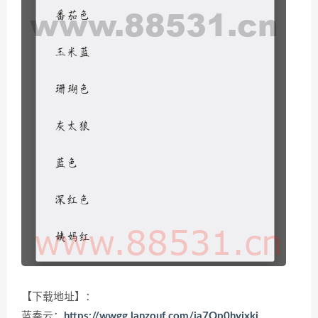
【下载地址】：
蓝奏云：
https://wwgg.lanzouf.com/ia7Qp0hyjxkj