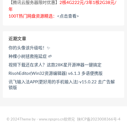
【腾讯云服务器限时优惠】
2核4G222元/3年1核2G38元/
年
100T热门网盘资源精选：
<点击查看>
近期文章
你的头像该升级啦！✨
种棵小树拯救拖延症 🌱
视频下载还在求人？这款28K星开源神器一键搞定
RisohEditor(Win32资源编辑器) v6.1.3 多语便携版
讯飞输入法APP(更好用的手机输入法) v15.0.22 去广告解
锁版
© 2024Theme by - www.npspro.cn软师兄
陕ICP备2023008366号-4