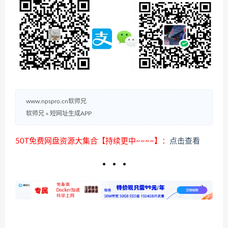
www.npspro.cn软师兄
软师兄
»
短网址生成APP
50T免费网盘资源大集合【持续更中~~~~】：
点击查看