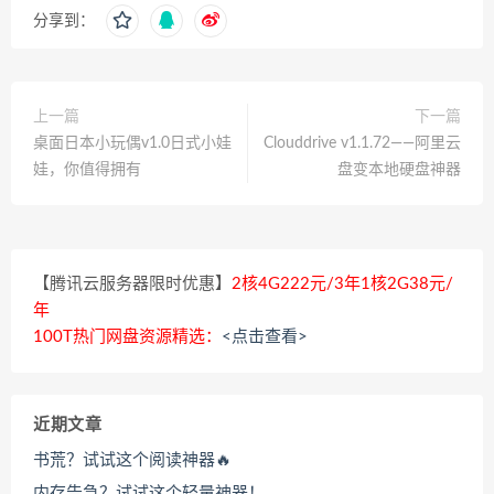
分享到：
上一篇
下一篇
桌面日本小玩偶v1.0日式小娃
Clouddrive v1.1.72——阿里云
娃，你值得拥有
盘变本地硬盘神器
【腾讯云服务器限时优惠】
2核4G222元/3年1核2G38元/
年
100T热门网盘资源精选：
<点击查看>
近期文章
书荒？试试这个阅读神器🔥
内存告急？试试这个轻量神器！