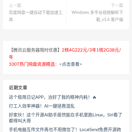
上一篇
下一篇
百度网盘一键自动下载加速工
Windows 多平台视频解析下
具
载_v1.6 客户端
【腾讯云服务器限时优惠】
2核4G222元/3年1核2G38元/
年
100T热门网盘资源精选：
<点击查看>
近期文章
这个极简日记APP，治好了我的精神内耗！🔥
打工人效率神器！AI一键拯救混乱
好家伙！这个开源AI助手居然能在手机里跑Linux，Siri看了
都得叫大哥
手机电脑互传文件再也不用微信了！LocalSend免费开源跨