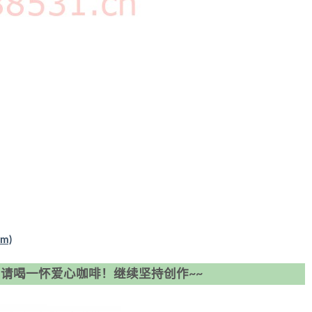
om)
请喝一怀爱心咖啡！继续坚持创作~~