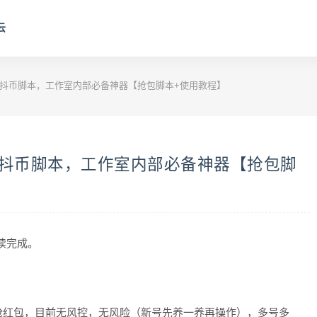
云
袋抖币脚本，工作室内部必备神器【抢包脚本+使用教程】
袋抖币脚本，工作室内部必备神器【抢包脚
阅读完成。
抢红包，目前无风控，无风险（新号先养一养再操作），多号多