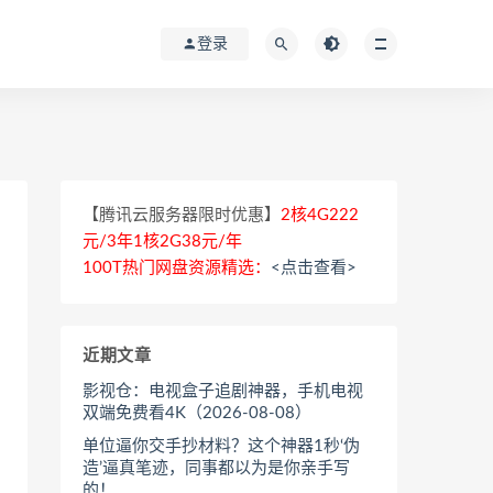
登录
【腾讯云服务器限时优惠】
2核4G222
元/3年1核2G38元/年
100T热门网盘资源精选：
<点击查看>
近期文章
影视仓：电视盒子追剧神器，手机电视
双端免费看4K（2026-08-08）
单位逼你交手抄材料？这个神器1秒‘伪
造’逼真笔迹，同事都以为是你亲手写
的！