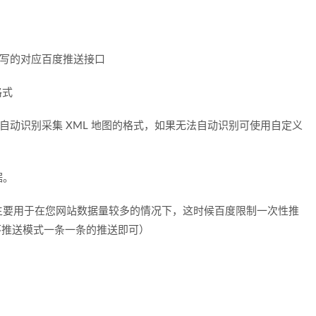
填写的对应百度推送接口
格式
可自动识别采集 XML 地图的格式，如果无法自动识别可使用自定义
据。
主要用于在您网站数据量较多的情况下，这时候百度限制一次性推
用循环推送模式一条一条的推送即可）