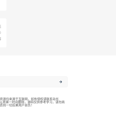
篇
卡
等
资源均来源于互联网，如有侵权请联系站长
qq.com),将第一时间删除，源码仅供参考学习，请勿商
否则一切后果用户自负！