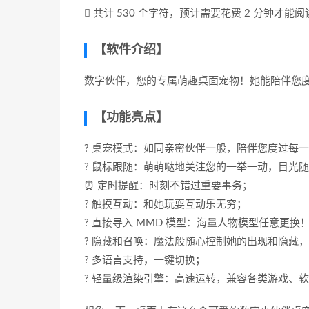
共计 530 个字符，预计需要花费 2 分钟才能
【软件介绍】
数字伙伴，您的专属萌趣桌面宠物！她能陪伴您
【功能亮点】
? 桌宠模式：如同亲密伙伴一般，陪伴您度过每
? 鼠标跟随：萌萌哒地关注您的一举一动，目光
⏰ 定时提醒：时刻不错过重要事务；
? 触摸互动：和她玩耍互动乐无穷；
? 直接导入 MMD 模型：海量人物模型任意更换
? 隐藏和召唤：魔法般随心控制她的出现和隐藏
? 多语言支持，一键切换；
? 轻量级渲染引擎：高速运转，兼容各类游戏、