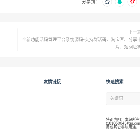
分享到：
下一
全新功能活码管理平台系统源码-支持群活码、淘宝客、分享
片、短网址
友情链接
快速搜索
特别声明：本站所有
(181050043#
用或其它非法用途，