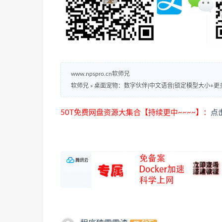
www.npspro.cn软师兄
软师兄
»
桌面宠物：数字伙伴|中文语音|锁定模型大小+更
50T免费网盘资源大集合【持续更中~~~~】：
点