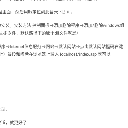
里面，然后用iis定位到此目录下即可。
安装包安装。安装方法 控制面板→添加删除程序→添加/删除windows组
选择文棚岁件，默认路径下的哪个dll文件就是）
→Internet信息服务→网站→默认网站→点击默认网站握码右键
和哪后在浏览器上输入 localhost/index.asp 就可以。
类型，
改道，就更好了