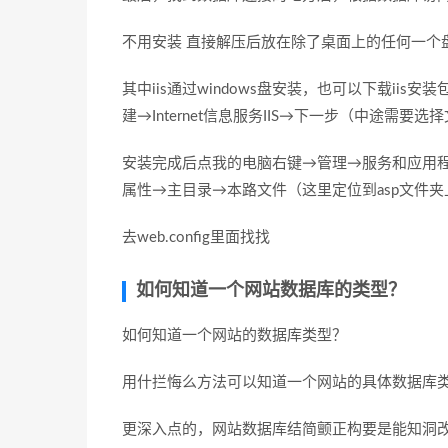
不用安装 直接解压后放在除了桌面上的任何一个盘
其中iis通过windows盘安装，也可以下载iis
建→Internet信息服务IIS→下一步（中途需要
安装完成后点我的电脑右键→管理→服务和应用程序
属性→主目录→本路文件（这里定位到asp文件夹上）最段
去web.config里面找找
如何知道一个网站数据库的类型？
如何知道一个网站的数据库类型？
用什拦悔么方法可以知道一个网站的具体数据库
更深入点的，网站数据库结简颤正构要是能知洞