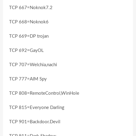
TCP 667=Noknok7.2
TCP 668=Noknok6
TCP 669=DP trojan
TCP 692=GayOL
TCP 707=Welchia,nachi
TCP 777=AIM Spy
TCP 808=RemoteControl,WinHole
TCP 815=Everyone Darling
TCP 901=Backdoor.Devil