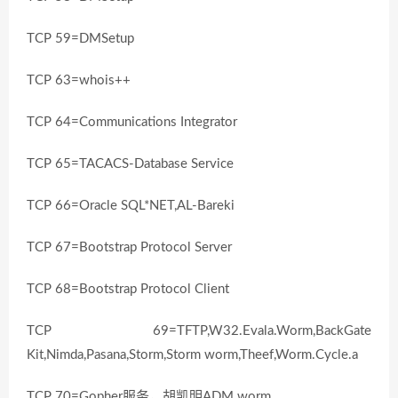
TCP 59=DMSetup
TCP 63=whois++
TCP 64=Communications Integrator
TCP 65=TACACS-Database Service
TCP 66=Oracle SQL*NET,AL-Bareki
TCP 67=Bootstrap Protocol Server
TCP 68=Bootstrap Protocol Client
TCP 69=TFTP,W32.Evala.Worm,BackGate
Kit,Nimda,Pasana,Storm,Storm worm,Theef,Worm.Cycle.a
TCP 70=Gopher服务，胡凯明ADM worm