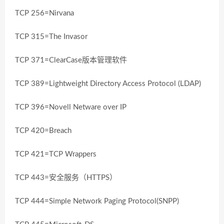
TCP 256=Nirvana
TCP 315=The Invasor
TCP 371=ClearCase版本管理软件
TCP 389=Lightweight Directory Access Protocol (LDAP)
TCP 396=Novell Netware over IP
TCP 420=Breach
TCP 421=TCP Wrappers
TCP 443=安全服务（HTTPS）
TCP 444=Simple Network Paging Protocol(SNPP)