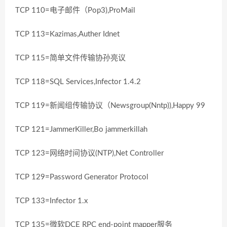
TCP 110=电子邮件（Pop3),ProMail
TCP 113=Kazimas,Auther Idnet
TCP 115=简单文件传输协孙亮议
TCP 118=SQL Services,Infector 1.4.2
TCP 119=新闻组传输协议（Newsgroup(Nntp)),Happy 99
TCP 121=JammerKiller,Bo jammerkillah
TCP 123=网络时间协议(NTP),Net Controller
TCP 129=Password Generator Protocol
TCP 133=Infector 1.x
TCP 135=微软DCE RPC end-point mapper服务