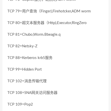
TCP 79=用户查询（Finger),Firehotcker,ADM worm
TCP 80=超文本服务器（Http),Executor,RingZero
TCP 81=Chubo,Worm.Bbeagle.q
TCP 82=Netsky-Z
TCP 88=Kerberos krb5服务
TCP 99=Hidden Port
TCP 102=消息传输代理
TCP 108=SNA网关访问服务器
TCP 109=Pop2