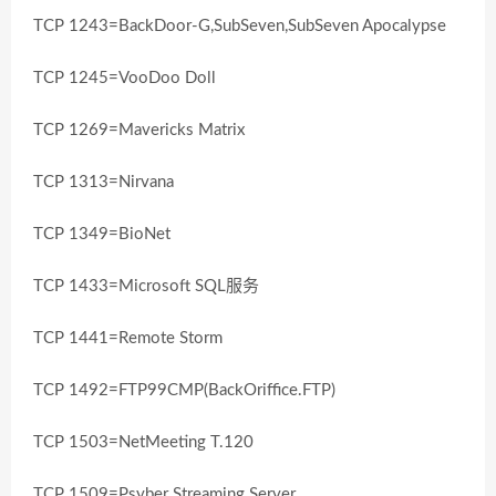
TCP 1243=BackDoor-G,SubSeven,SubSeven Apocalypse
TCP 1245=VooDoo Doll
TCP 1269=Mavericks Matrix
TCP 1313=Nirvana
TCP 1349=BioNet
TCP 1433=Microsoft SQL服务
TCP 1441=Remote Storm
TCP 1492=FTP99CMP(BackOriffice.FTP)
TCP 1503=NetMeeting T.120
TCP 1509=Psyber Streaming Server