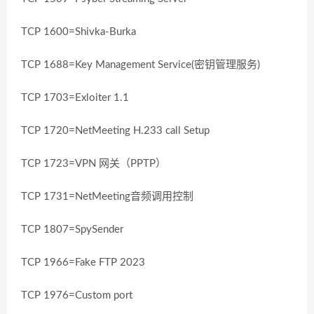
TCP 1600=Shivka-Burka
TCP 1688=Key Management Service(密钥管理服务)
TCP 1703=Exloiter 1.1
TCP 1720=NetMeeting H.233 call Setup
TCP 1723=VPN 网关（PPTP）
TCP 1731=NetMeeting音频调用控制
TCP 1807=SpySender
TCP 1966=Fake FTP 2023
TCP 1976=Custom port