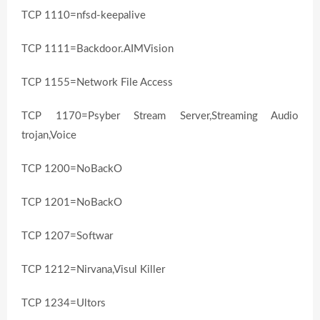
TCP 1110=nfsd-keepalive
TCP 1111=Backdoor.AIMVision
TCP 1155=Network File Access
TCP 1170=Psyber Stream Server,Streaming Audio
trojan,Voice
TCP 1200=NoBackO
TCP 1201=NoBackO
TCP 1207=Softwar
TCP 1212=Nirvana,Visul Killer
TCP 1234=Ultors