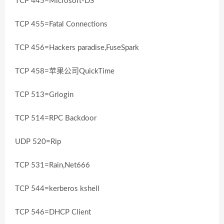
TCP 445=Microsoft-DS
TCP 455=Fatal Connections
TCP 456=Hackers paradise,FuseSpark
TCP 458=苹果公司QuickTime
TCP 513=Grlogin
TCP 514=RPC Backdoor
UDP 520=Rip
TCP 531=Rain,Net666
TCP 544=kerberos kshell
TCP 546=DHCP Client