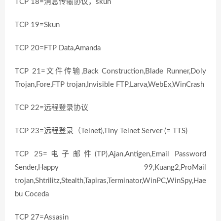
TCP 18=消息传输协议，skun
TCP 19=Skun
TCP 20=FTP Data,Amanda
TCP 21=文件传输,Back Construction,Blade Runner,Doly
Trojan,Fore,FTP trojan,Invisible FTP,Larva,WebEx,WinCrash
TCP 22=远程登录协议
TCP 23=远程登录（Telnet),Tiny Telnet Server (= TTS)
TCP 25=电子邮件(TP),Ajan,Antigen,Email Password
Sender,Happy 99,Kuang2,ProMail
trojan,Shtrilitz,Stealth,Tapiras,Terminator,WinPC,WinSpy,Hae
bu Coceda
TCP 27=Assasin