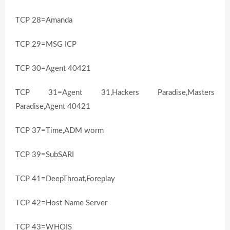
TCP 28=Amanda
TCP 29=MSG ICP
TCP 30=Agent 40421
TCP 31=Agent 31,Hackers Paradise,Masters
Paradise,Agent 40421
TCP 37=Time,ADM worm
TCP 39=SubSARI
TCP 41=DeepThroat,Foreplay
TCP 42=Host Name Server
TCP 43=WHOIS