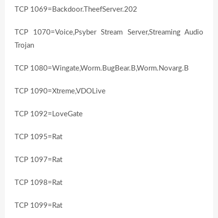
TCP 1069=Backdoor.TheefServer.202
TCP 1070=Voice,Psyber Stream Server,Streaming Audio
Trojan
TCP 1080=Wingate,Worm.BugBear.B,Worm.Novarg.B
TCP 1090=Xtreme,VDOLive
TCP 1092=LoveGate
TCP 1095=Rat
TCP 1097=Rat
TCP 1098=Rat
TCP 1099=Rat