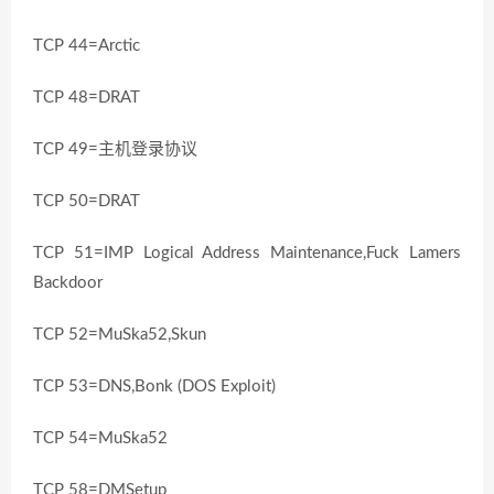
TCP 44=Arctic
TCP 48=DRAT
TCP 49=主机登录协议
TCP 50=DRAT
TCP 51=IMP Logical Address Maintenance,Fuck Lamers
Backdoor
TCP 52=MuSka52,Skun
TCP 53=DNS,Bonk (DOS Exploit)
TCP 54=MuSka52
TCP 58=DMSetup