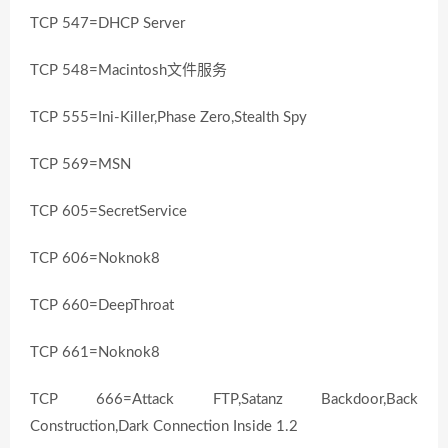
TCP 547=DHCP Server
TCP 548=Macintosh文件服务
TCP 555=Ini-Killer,Phase Zero,Stealth Spy
TCP 569=MSN
TCP 605=SecretService
TCP 606=Noknok8
TCP 660=DeepThroat
TCP 661=Noknok8
TCP 666=Attack FTP,Satanz Backdoor,Back
Construction,Dark Connection Inside 1.2