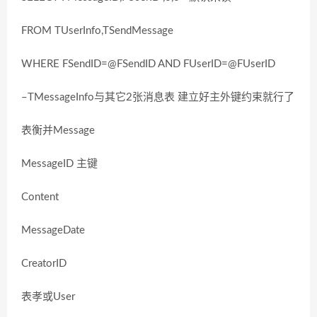
FROM TUserInfo,TSendMessage
WHERE FSendID=@FSendID AND FUserID=@FUserID
–TMessageInfo与其它2张消息表 建立好主外键约束就行了
表衡并Message
MessageID 主键
Content
MessageDate
CreatorID
表孝或User