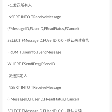
–1.发送所有人
INSERT INTO TReceiveMessage
(FMessageID,FUserID,FReadFtatus,FCancel)
SELECT FMessageID,FUserID ,0,0 –默认未读察族
FROM TUserInfo,TSendMessage
WHERE FSendID=@FSendID
.发送指定人
INSERT INTO TReceiveMessage
(FMessageID,FUserID,FReadFtatus,FCancel)
SELECT FMessageID,FUserID ,0,0 –默认未读