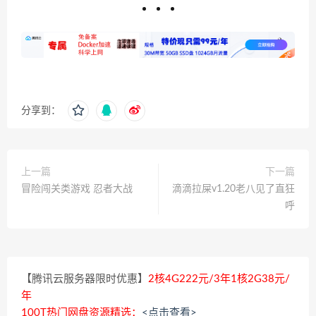
分享到：
上一篇
下一篇
冒险闯关类游戏 忍者大战
滴滴拉屎v1.20老八见了直狂
呼
【腾讯云服务器限时优惠】
2核4G222元/3年1核2G38元/
年
100T热门网盘资源精选：
<点击查看>