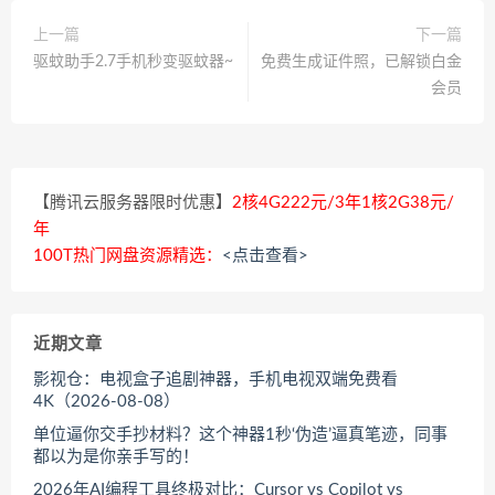
上一篇
下一篇
驱蚊助手2.7手机秒变驱蚊器~
免费生成证件照，已解锁白金
会员
【腾讯云服务器限时优惠】
2核4G222元/3年1核2G38元/
年
100T热门网盘资源精选：
<点击查看>
近期文章
影视仓：电视盒子追剧神器，手机电视双端免费看
4K（2026-08-08）
单位逼你交手抄材料？这个神器1秒‘伪造’逼真笔迹，同事
都以为是你亲手写的！
2026年AI编程工具终极对比：Cursor vs Copilot vs