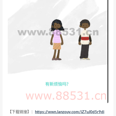
【下载链接】：
https://wwn.lanzouy.com/iZ7uJ0d5r9di