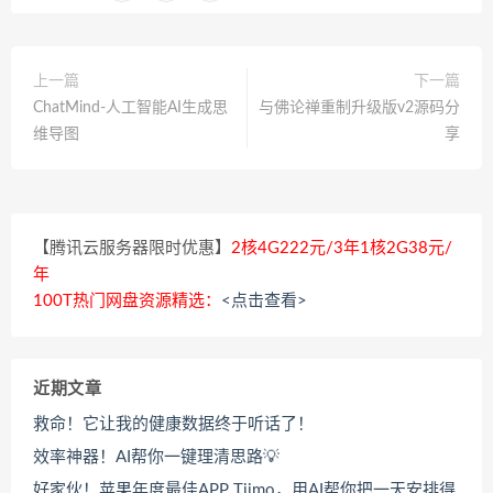
上一篇
下一篇
ChatMind-人工智能AI生成思
与佛论禅重制升级版v2源码分
维导图
享
【腾讯云服务器限时优惠】
2核4G222元/3年1核2G38元/
年
100T热门网盘资源精选：
<点击查看>
近期文章
救命！它让我的健康数据终于听话了！
效率神器！AI帮你一键理清思路💡
好家伙！苹果年度最佳APP Tiimo，用AI帮你把一天安排得