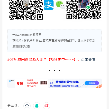
www.npspro.cn软师兄
软师兄
»
耳机助听器1.1支持左右耳音量单独调节，让大家调整到
最舒服的状态
50T免费网盘资源大集合【持续更中~~~~】：
点击查看
分享到：