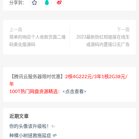
分享到：
上一篇
下一篇
简单的响应个人收款页面二维
2023最新防红短链接在线生
码美化版源码
成源码内置接口无广告
【腾讯云服务器限时优惠】
2核4G222元/3年1核2G38元/
年
100T热门网盘资源精选：
<点击查看>
近期文章
你的头像该升级啦！✨
种棵小树拯救拖延症 🌱