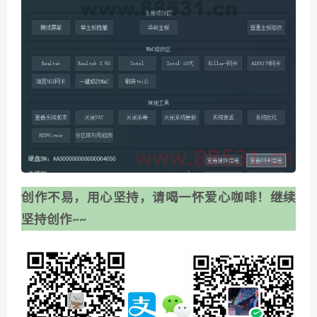
创作不易，用心坚持，请喝一怀爱心咖啡！继续
坚持创作~~