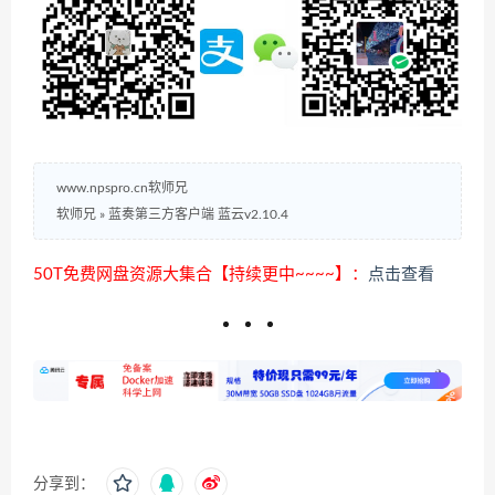
www.npspro.cn软师兄
软师兄
»
蓝奏第三方客户端 蓝云v2.10.4
50T免费网盘资源大集合【持续更中~~~~】：
点击查看
分享到：