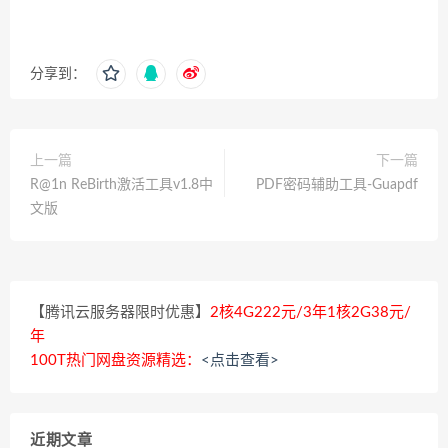
分享到：
上一篇
下一篇
R@1n ReBirth激活工具v1.8中
PDF密码辅助工具-Guapdf
文版
【腾讯云服务器限时优惠】
2核4G222元/3年1核2G38元/
年
100T热门网盘资源精选：
<点击查看>
近期文章