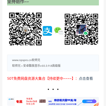
坚持创作~~
www.npspro.cn软师兄
软师兄
»
安卓酷我音乐v10.3.9.8高级版
50T免费网盘资源大集合【持续更中~~~~】：
点击查看