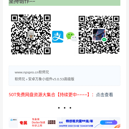
坚持创作~~
www.npspro.cn软师兄
软师兄
»
安卓万象小组件v5.0.53高级版
50T免费网盘资源大集合【持续更中~~~~】：
点击查看