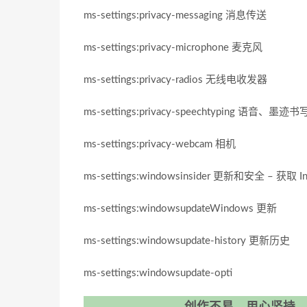
ms-settings:privacy-messaging 消息传送
ms-settings:privacy-microphone 麦克风
ms-settings:privacy-radios 无线电收发器
ms-settings:privacy-speechtyping 语音、墨
ms-settings:privacy-webcam 相机
ms-settings:windowsinsider 更新和安全 – 获取 In
ms-settings:windowsupdateWindows 更新
ms-settings:windowsupdate-history 更新历史
ms-settings:windowsupdate-opti
创作不易，用心坚持，