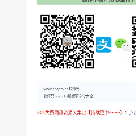
www.npspro.cn软师兄
软师兄
»
win10设置项命令大全
50T免费网盘资源大集合【持续更中~~~~】：
点