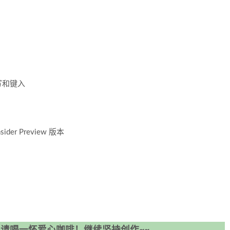
迹书写和键入
sider Preview 版本
请喝一怀爱心咖啡！继续坚持创作~~