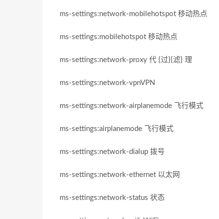
ms-settings:network-mobilehotspot 移动热点
ms-settings:mobilehotspot 移动热点
ms-settings:network-proxy 代 {过}{滤} 理
ms-settings:network-vpnVPN
ms-settings:network-airplanemode 飞行模式
ms-settings:airplanemode 飞行模式
ms-settings:network-dialup 拨号
ms-settings:network-ethernet 以太网
ms-settings:network-status 状态