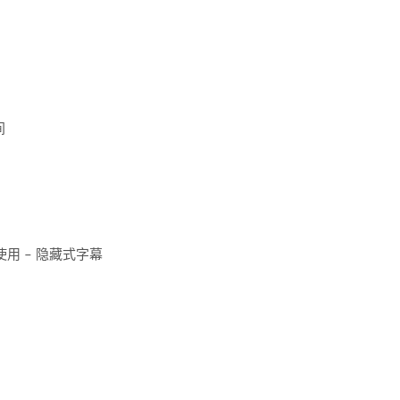
间
ng 轻松使用 – 隐藏式字幕