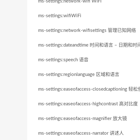
ms-settings:network-wifi WiFi
ms-settings:wifiWiFi
ms-settings:network-wifisettings 管理已知网络
ms-settings:dateandtime 时间和语言 – 日期和时
ms-settings:speech 语音
ms-settings:regionlanguage 区域和语言
ms-settings:easeofaccess-closedcaptioni
ms-settings:easeofaccess-highcontrast 高对比度
ms-settings:easeofaccess-magnifier 放大镜
ms-settings:easeofaccess-narrator 讲述人