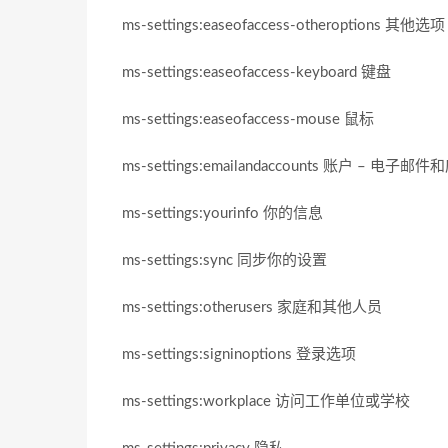
ms-settings:easeofaccess-otheroptions 其他选项
ms-settings:easeofaccess-keyboard 键盘
ms-settings:easeofaccess-mouse 鼠标
ms-settings:emailandaccounts 账户 – 电子
ms-settings:yourinfo 你的信息
ms-settings:sync 同步你的设置
ms-settings:otherusers 家庭和其他人员
ms-settings:signinoptions 登录选项
ms-settings:workplace 访问工作单位或学校