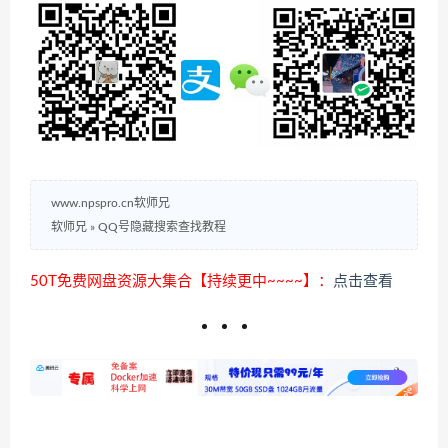
www.npspro.cn软师兄
软师兄
»
QQ号隐藏搜索查找教程
50T免费网盘资源大集合【持续更中~~~~】：
点击查看