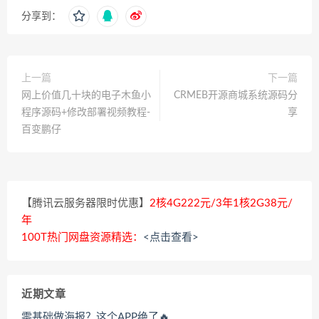
分享到：
上一篇
下一篇
网上价值几十块的电子木鱼小
CRMEB开源商城系统源码分
程序源码+修改部署视频教程-
享
百变鹏仔
【腾讯云服务器限时优惠】
2核4G222元/3年1核2G38元/
年
100T热门网盘资源精选：
<点击查看>
近期文章
零基础做海报？这个APP绝了🔥