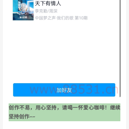
创作不易，用心坚持，请喝一怀爱心咖啡！继续
坚持创作~~