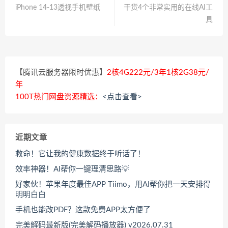
iPhone 14-13透视手机壁纸
干货4个非常实用的在线AI工
具
【腾讯云服务器限时优惠】
2核4G222元/3年1核2G38元/
年
100T热门网盘资源精选：
<点击查看>
近期文章
救命！它让我的健康数据终于听话了！
效率神器！AI帮你一键理清思路💡
好家伙！苹果年度最佳APP Tiimo，用AI帮你把一天安排得
明明白白
手机也能改PDF？这款免费APP太方便了
完美解码最新版(完美解码播放器) v2026.07.31