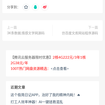
分享到：
上一篇
下一篇
3K条数据,情感文学网源码
仿百度文库网站程序源码
【腾讯云服务器限时优惠】
2核4G222元/3年1核
2G38元/年
100T热门网盘资源精选：
<点击查看>
近期文章
这个极简日记APP，治好了我的精神内耗！🔥
打工人效率神器！AI一键拯救混乱