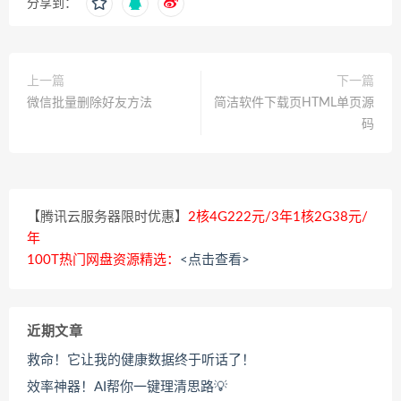
分享到：
上一篇
下一篇
微信批量删除好友方法
简洁软件下载页HTML单页源
码
【腾讯云服务器限时优惠】
2核4G222元/3年1核2G38元/
年
100T热门网盘资源精选：
<点击查看>
近期文章
救命！它让我的健康数据终于听话了！
效率神器！AI帮你一键理清思路💡