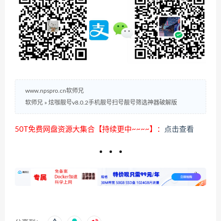
www.npspro.cn软师兄
软师兄
»
炫咖靓号v8.0.2手机靓号扫号靓号筛选神器破解版
50T免费网盘资源大集合【持续更中~~~~】：
点击查看