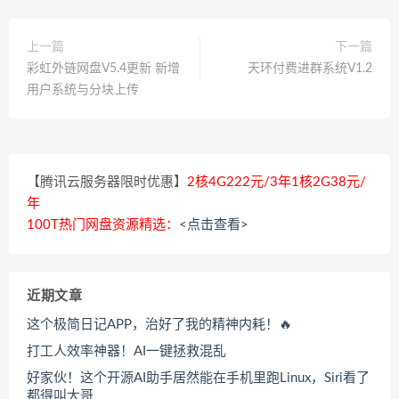
上一篇
下一篇
彩虹外链网盘V5.4更新 新增
天环付费进群系统V1.2
用户系统与分块上传
【腾讯云服务器限时优惠】
2核4G222元/3年1核2G38元/
年
100T热门网盘资源精选：
<点击查看>
近期文章
这个极简日记APP，治好了我的精神内耗！🔥
打工人效率神器！AI一键拯救混乱
好家伙！这个开源AI助手居然能在手机里跑Linux，Siri看了
都得叫大哥