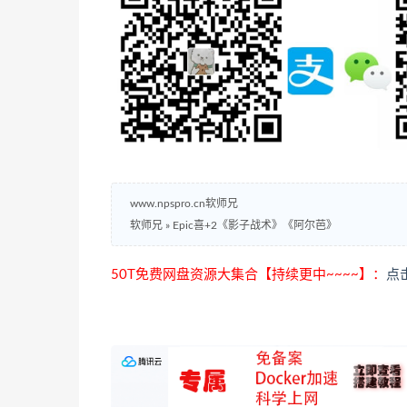
www.npspro.cn软师兄
软师兄
»
Epic喜+2《影子战术》《阿尔芭》
50T免费网盘资源大集合【持续更中~~~~】：
点