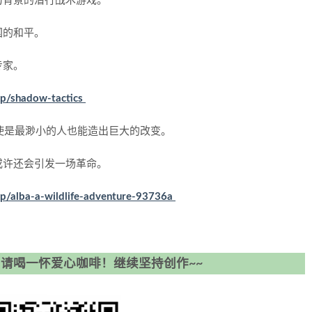
为背景的潜行战术游戏。
国的和平。
专家。
/p/shadow-tactics
即使是最渺小的人也能造出巨大的改变。
或许还会引发一场革命。
/p/alba-a-wildlife-adventure-93736a
请喝一怀爱心咖啡！继续坚持创作~~