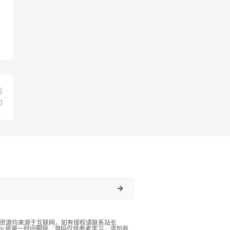
篇
印
资源均来源于互联网，如有侵权请联系站长
qq.com),将第一时间删除，源码仅供参考学习，请勿商