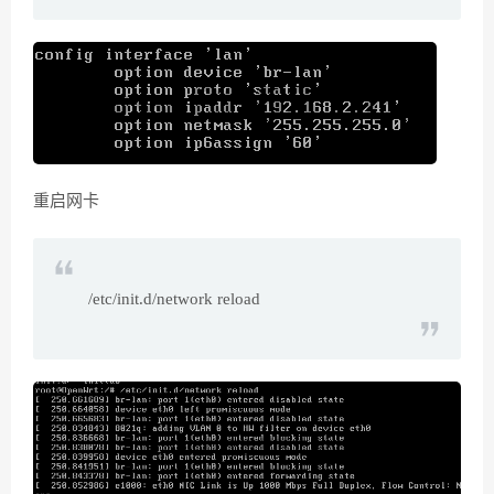
重启网卡
/etc/init.d/network reload