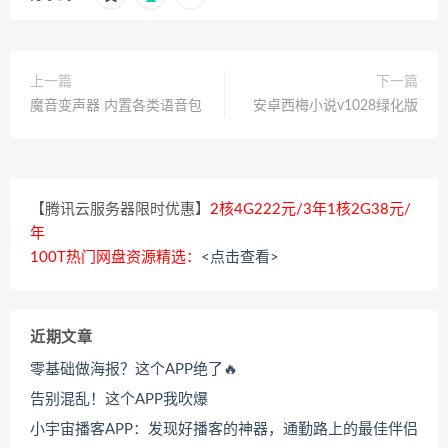
上一篇
下一篇
魔音变声器 内置各类语音包
安卓西梅小说v1028绿化版
【腾讯云服务器限时优惠】
2核4G222元/3年1核2G38元/
年
100T热门网盘资源精选：
<点击查看>
近期文章
零基础做海报？这个APP绝了🔥
告别混乱！这个APP我吹爆
小宇宙播客APP：发现好播客的神器，通勤路上的最佳伴侣