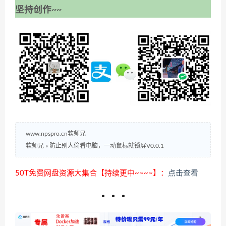
坚持创作~~
www.npspro.cn软师兄
软师兄
»
防止别人偷看电脑，一动鼠标就锁屏V0.0.1
50T免费网盘资源大集合【持续更中~~~~】：
点击查看