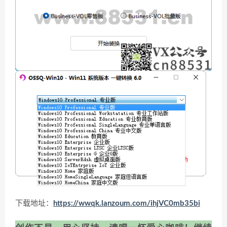
下载地址：
https://wwqk.lanzoum.com/ihjVC0mb35bi