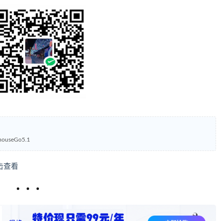
seGo5.1
击查看