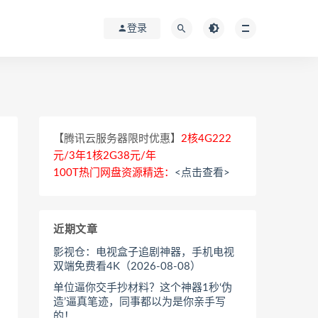
登录
【腾讯云服务器限时优惠】
2核4G222
元/3年1核2G38元/年
100T热门网盘资源精选：
<点击查看>
近期文章
影视仓：电视盒子追剧神器，手机电视
双端免费看4K（2026-08-08）
单位逼你交手抄材料？这个神器1秒‘伪
造’逼真笔迹，同事都以为是你亲手写
的！