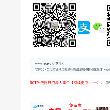
www.npspro.cn软师兄
软师兄
»
类似按键精灵的鼠标键盘录制和自动化操作 Keymou
50T免费网盘资源大集合【持续更中~~~~】：
点