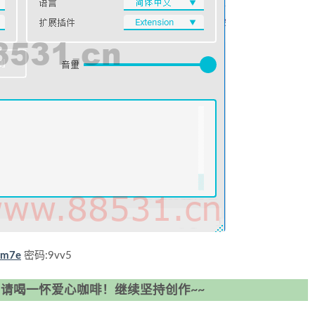
bm7e
密码:9vv5
请喝一怀爱心咖啡！继续坚持创作~~