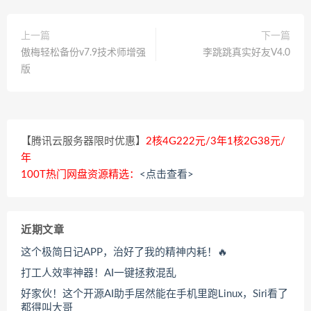
上一篇
下一篇
傲梅轻松备份v7.9技术师增强
李跳跳真实好友V4.0
版
【腾讯云服务器限时优惠】
2核4G222元/3年1核2G38元/
年
100T热门网盘资源精选：
<点击查看>
近期文章
这个极简日记APP，治好了我的精神内耗！🔥
打工人效率神器！AI一键拯救混乱
好家伙！这个开源AI助手居然能在手机里跑Linux，Siri看了
都得叫大哥