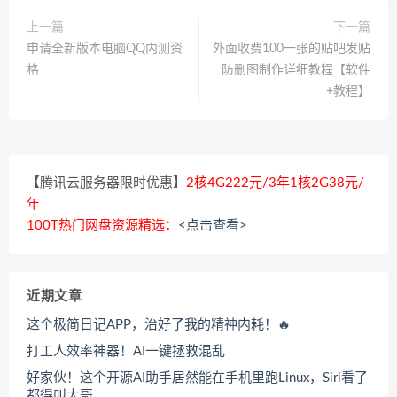
上一篇
下一篇
申请全新版本电脑QQ内测资
外面收费100一张的贴吧发贴
格
防删图制作详细教程【软件
+教程】
【腾讯云服务器限时优惠】
2核4G222元/3年1核2G38元/
年
100T热门网盘资源精选：
<点击查看>
近期文章
这个极简日记APP，治好了我的精神内耗！🔥
打工人效率神器！AI一键拯救混乱
好家伙！这个开源AI助手居然能在手机里跑Linux，Siri看了
都得叫大哥